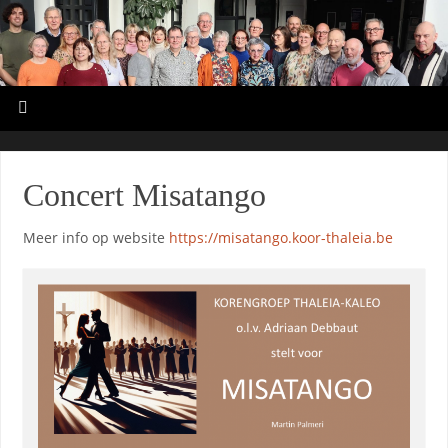
Concert Misatango
Meer info op website
https://misatango.koor-thaleia.be