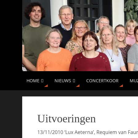
HOME
NIEUWS
CONCERTKOOR
MUZ
Uitvoeringen
13/11/2010 ‘Lux Aeterna’, Requiem van Faur