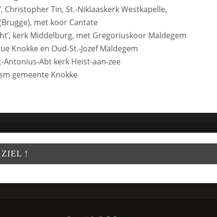
, Christopher Tin, St.-Niklaaskerk Westkapelle,
(Brugge), met koor Cantate
ight’, kerk Middelburg, met Gregoriuskoor Maldegem
oque Knokke en Oud-St.-Jozef Maldegem
t-Antonius-Abt kerk Heist-aan-zee
, ism gemeente Knokke
ZIEL !