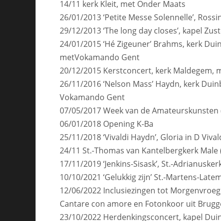
14/11 kerk Kleit, met Onder Maats
26/01/2013 ‘Petite Messe Solennelle’, Rossi
29/12/2013 ‘The long day closes’, kapel Zu
24/01/2015 ‘Hé Zigeuner’ Brahms, kerk Dui
metVokamando Gent
20/12/2015 Kerstconcert, kerk Maldegem, 
26/11/2016 ‘Nelson Mass’ Haydn, kerk Duin
Vokamando Gent
07/05/2017 Week van de Amateurskunsten
06/01/2018 Opening K-Ba
25/11/2018 ‘Vivaldi Haydn’, Gloria in D Viv
24/11 St.-Thomas van Kantelbergkerk Male 
17/11/2019 ‘Jenkins-Sisask’, St.-Adrianusk
10/10/2021 ‘Gelukkig zijn’ St.-Martens-Late
12/06/2022 Inclusiezingen tot Morgenvroeg
Cantare con amore en Fotonkoor uit Brugg
23/10/2022 Herdenkingsconcert, kapel Dui